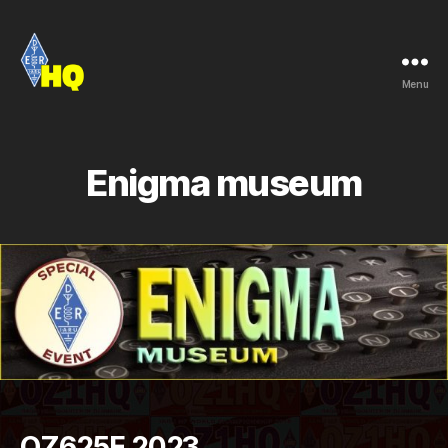
Menu
EDR
-
OZ1HQ
Enigma museum
OZ625E 2023