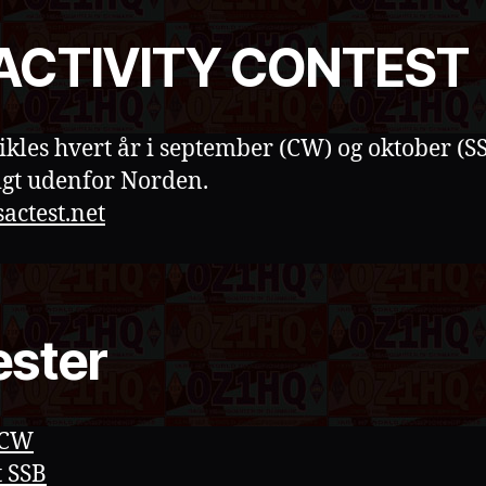
ACTIVITY CONTEST
kles hvert år i september (CW) og oktober (SS
igt udenfor Norden.
actest.net
ester
 CW
 SSB