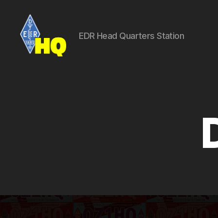
EDR Head Quarters Station
EDR
-
OZ1HQ