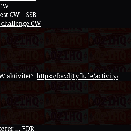
tCW
est CW + SSB
 challenge CW
W aktivitet?
https://foc.dj1yfk.de/activity/
tører …
EDR