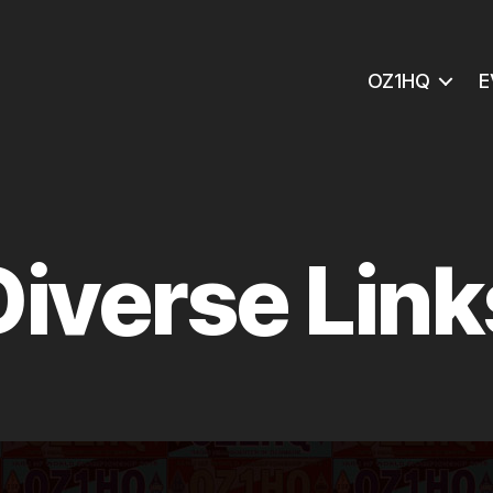
OZ1HQ
E
Diverse Link