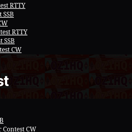
est RTTY
t SSB
 CW
test RTTY
t SSB
test CW
st
SB
r Contest CW