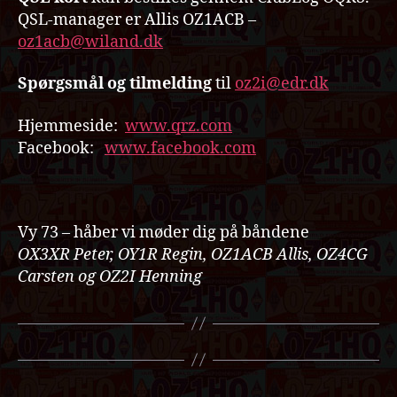
QSL-manager er Allis OZ1ACB –
oz1acb@wiland.dk
Spørgsmål og tilmelding
til
oz2i@edr.dk
Hjemmeside:
www.qrz.com
Facebook:
www.facebook.com
Vy 73 – håber vi møder dig på båndene
OX3XR Peter, OY1R Regin, OZ1ACB Allis, OZ4CG
Carsten og OZ2I Henning