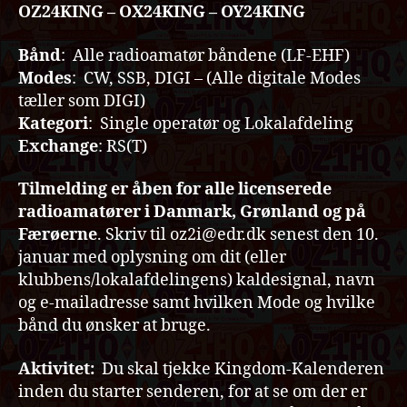
OZ24KING – OX24KING – OY24KING
Bånd
: Alle radioamatør båndene (LF-EHF)
Modes
: CW, SSB, DIGI – (Alle digitale Modes
tæller som DIGI)
Kategori
: Single operatør og Lokalafdeling
Exchange
: RS(T)
Tilmelding
er åben for alle licenserede
radioamatører i Danmark, Grønland og på
Færøerne
. Skriv til oz2i@edr.dk senest den 10.
januar med oplysning om dit (eller
klubbens/lokalafdelingens) kaldesignal, navn
og e-mailadresse samt hvilken Mode og hvilke
bånd du ønsker at bruge.
Aktivitet:
Du skal tjekke Kingdom-Kalenderen
inden du starter senderen, for at se om der er