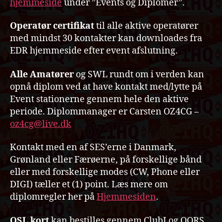
hjem
meside
under ”Events og Diplomer”.
Operatør certifikat
til alle aktive operatører
med mindst 30 kontakter kan downloades fra
EDR hjemmeside efter event afslutning.
Alle Amatører
og SWL rundt om i verden kan
opnå diplom ved at have kontakt med/lytte på
Event stationerne gennem hele den aktive
periode. Diplommanager er Carsten OZ4CG –
oz4cg@live.dk
Kontakt med en af SES’erne i Danmark,
Grønland eller Færøerne, på forskellige bånd
eller med forskellige modes (CW, Phone eller
DIGI) tæller et (1) point. Læs mere om
diplomregler her på
Hjemmesiden
.
QSL kort
kan bestilles gennem ClubLog OQRS.