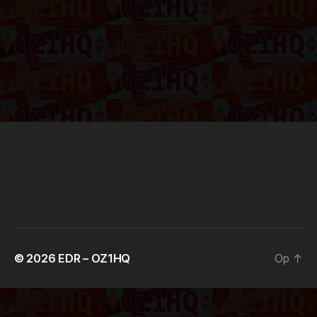
© 2026
EDR – OZ1HQ
Op
↑