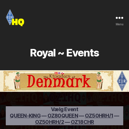
Menu
EDR
-
OZ1HQ
Royal ~ Events
Vælg Event
QUEEN-KING
—
OZ80QUEEN
—
OZ50HRH/1
—
OZ50HRH/2
—
OZ18CHR