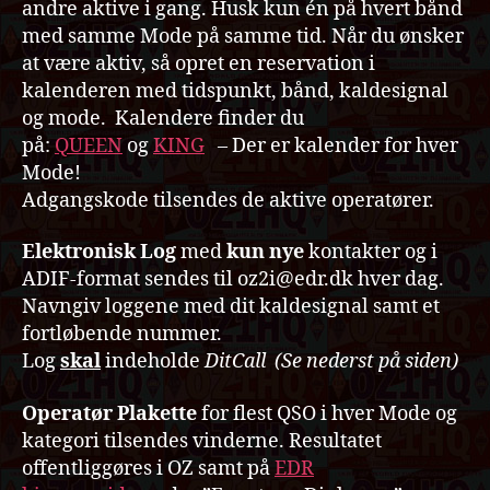
andre aktive i gang. Husk kun én på hvert bånd
med samme Mode på samme tid. Når du ønsker
at være aktiv, så opret en reservation i
kalenderen med tidspunkt, bånd, kaldesignal
og mode. Kalendere finder du
på:
QUEEN
og
KING
– Der er kalender for hver
Mode!
Adgangskode tilsendes de aktive operatører.
Elektronisk Log
med
kun nye
kontakter og i
ADIF-format sendes til oz2i@edr.dk hver dag.
Navngiv loggene med dit kaldesignal samt et
fortløbende nummer.
Log
skal
indeholde
DitCall
(Se nederst på siden)
Operatør Plakette
for flest QSO i hver Mode og
kategori tilsendes vinderne. Resultatet
offentliggøres i OZ samt på
EDR