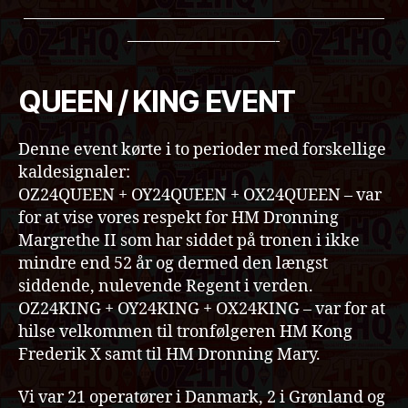
——————————————————————
—————————-
QUEEN / KING EVENT
Denne event kørte i to perioder med forskellige
kaldesignaler:
OZ24QUEEN + OY24QUEEN + OX24QUEEN – var
for at vise vores respekt for HM Dronning
Margrethe II som har siddet på tronen i ikke
mindre end 52 år og dermed den længst
siddende, nulevende Regent i verden.
OZ24KING + OY24KING + OX24KING – var for at
hilse velkommen til tronfølgeren HM Kong
Frederik X samt til HM Dronning Mary.
Vi var 21 operatører i Danmark, 2 i Grønland og