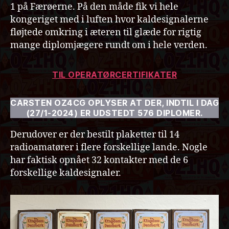
1 på Færøerne. På den måde fik vi hele
kongeriget med i luften hvor kaldesignalerne
fløjtede omkring i æteren til glæde for rigtig
mange diplomjægere rundt om i hele verden.
TIL OPERATØRCERTIFIKATER
CARSTEN OZ4CG OPLYSER AT DER, INDTIL I DAG
(27/1-2024) ER UDSTEDT 576 DIPLOMER.
Derudover er der bestilt plaketter til 14
radioamatører i flere forskellige lande. Nogle
har faktisk opnået 32 kontakter med de 6
forskellige kaldesignaler.