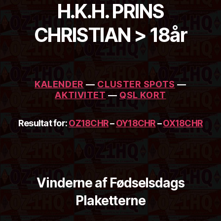
H.K.H. PRINS
CHRISTIAN > 18år
KALENDER
—
CLUSTER SPOTS
—
AKTIVITET
—
QSL KORT
Resultat for:
OZ18CHR
–
OY18CHR
–
OX18CHR
Vinderne af Fødselsdags
Plaketterne